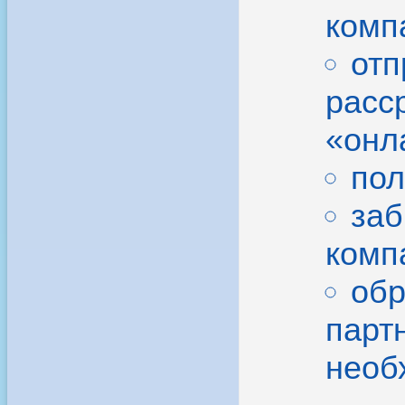
комп
отп
расс
«онла
пол
заб
комп
обр
парт
необ