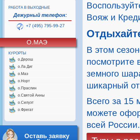
Воспользуйт
РАБОТА В ВЫХОДНЫЕ
Дежурный телефон:
Вояж и Кред
+7 (495) 795-99-27
Отдыхайте
О.МАЭ
В этом сезо
КУРОРТЫ
посмотрите в
о.Дерош
о.Ла Диг
земного шар
о.Маэ
о.Норт
шикарный от
о.Праслин
о.Святой Анны
Всего за 15 
о.Силуэт
о.Фрегат
можете оформ
всей России.
Оставь заявку