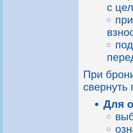
с це
при
взно
под
пере
При брони
свернуть
Для 
выб
озн