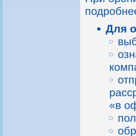
подробне
Для 
выб
озн
комп
отп
расс
«в о
пол
обр