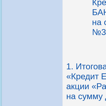
Кр
БАН
на 
№33
1. Итого
«Кредит 
акции «Ра
на сумму 