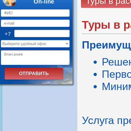
Туры в рас
On-line
Туры в р
+7
Преимущ
Решен
Перво
Миним
Услуга пр