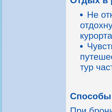
Отдых в 
Не от
отдохн
курорта
Чувст
путеше
тур час
Способы 
При брон