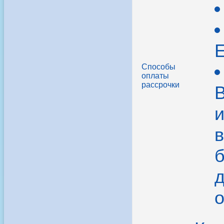
Способы
оплаты
рассрочки
В
в
б
д
о